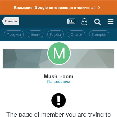
Внимание! Google авторизация отключена!
Главная
Форумы
Блоги
Клубы
Статьи
Галерея
Mush_room
Пользователи
The page of member you are trying to