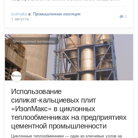
izolmaks
в:
Промышленная изоляция
0
1 августа
Огнезащитные материалы
Использование
силикат‑кальциевых плит
«ИзолМакс» в циклонных
теплообменниках на предприятиях
цементной промышленности
Циклонные теплообменники — один из ключевых узлов на