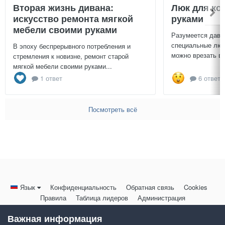
Вторая жизнь дивана:
Люк для ко
искусство ремонта мягкой
руками
мебели своими руками
Разумеется давн
специальные люч
В эпоху беспрерывного потребления и
можно врезать в 
стремления к новизне, ремонт старой
мягкой мебели своими руками...
1 ответ
6 ответо
Посмотреть всё
Язык
Конфиденциальность
Обратная связь
Cookies
Правила
Таблица лидеров
Администрация
HomeMasters.RU
Важная информация
Powered by Invision Community