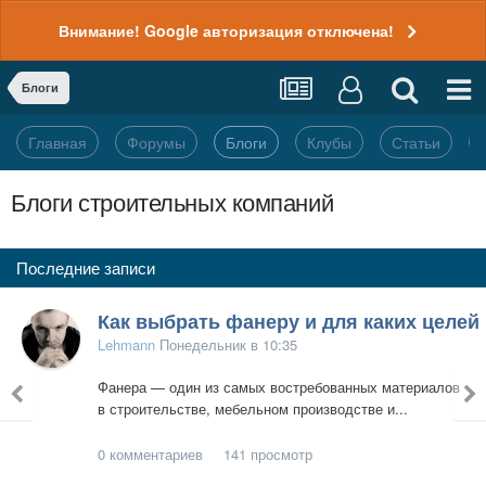
Внимание! Google авторизация отключена!
Блоги
Главная
Форумы
Блоги
Клубы
Статьи
Блоги строительных компаний
Последние записи
лоизоляционная штукатурка для внутренних стен
Как выбрать фанеру и для каких целей
Lehmann
Понедельник в 10:35
Фанера — один из самых востребованных материалов
в строительстве, мебельном производстве и...
0
комментариев
141
просмотр