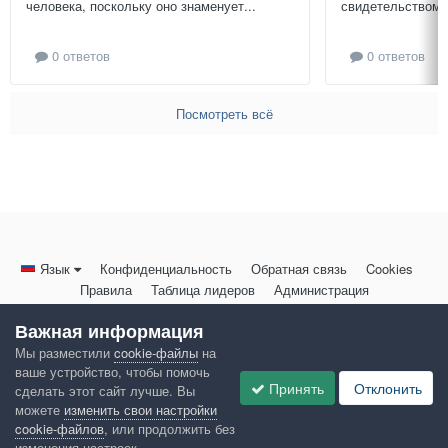
человека, поскольку оно знаменует...
свидетельством и
0 ответов
0 ответов
Посмотреть всё
Язык
Конфиденциальность
Обратная связь
Cookies
Правила
Таблица лидеров
Администрация
HomeMasters.RU
Важная информация
Powered by Invision Community
Мы разместили
cookie-файлы
на
ваше устройство, чтобы помочь
Принять
Отклонить
сделать этот сайт лучше. Вы
можете
изменить свои настройки
cookie-файлов
, или продолжить без
изменения настроек.