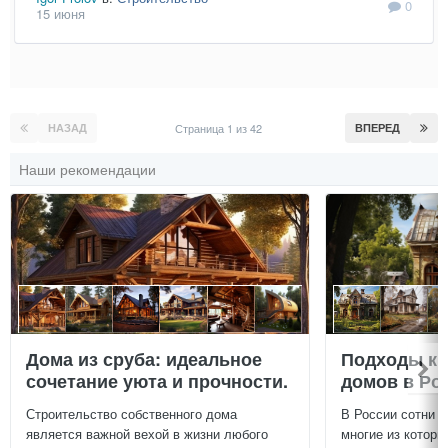
0
15 июня
НАЗАД
Страница 1 из 42
ВПЕРЕД
Наши рекомендации
Дома из сруба: идеальное
Подходы к 
сочетание уюта и прочности.
домов в Ро
Строительство собственного дома
В России сотни т
является важной вехой в жизни любого
многие из которы