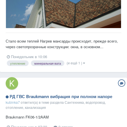
Стало всем теплей Нагрев мансарды происходит, прежде всего,
через светопрозрачные конструкции: окна, в основном...
Понедельник в 10:06
(и ещё 1 )
утепление
минеральная вата
РД ГВС Braukmann вибрация при полном напоре
kubinka7
ответил(а) в теме раздела
Сантехника, водопровод,
отопление, канализация
Braukmann FK06-1/2AAM
Понедельник в 07:22
2 ответа