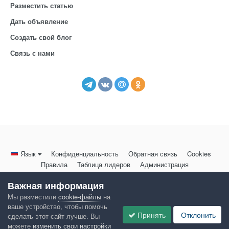
Разместить статью
Дать объявление
Создать свой блог
Связь с нами
Язык
Конфиденциальность
Обратная связь
Cookies
Правила
Таблица лидеров
Администрация
HomeMasters.RU
Важная информация
Powered by Invision Community
Мы разместили
cookie-файлы
на
ваше устройство, чтобы помочь
Принять
Отклонить
сделать этот сайт лучше. Вы
можете
изменить свои настройки