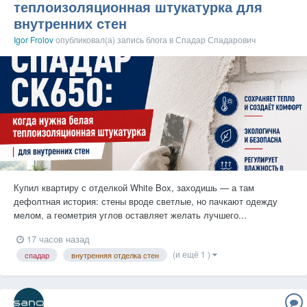
теплоизоляционная штукатурка для
внутренних стен
Igor Frolov
опубликовал(а) запись блога в
Спадар Спадарович
Купил квартиру с отделкой White Box, заходишь — а там
дефолтная история: стены вроде светлые, но пачкают одежду
мелом, а геометрия углов оставляет желать лучшего...
17 часов назад
(и ещё 1 )
спадар
внутренняя отделка стен