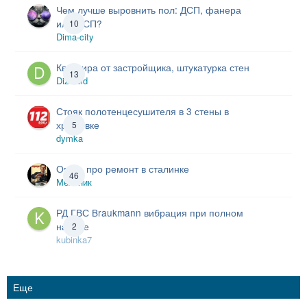
Чем лучше выровнить пол: ДСП, фанера
или ОСП?
10
Dima-city
Квартира от застройщика, штукатурка стен
13
Dizeloid
Стояк полотенцесушителя в 3 стены в
хрущевке
5
dymka
Опять про ремонт в сталинке
46
Механик
РД ГВС Braukmann вибрация при полном
напоре
2
kubinka7
Еще