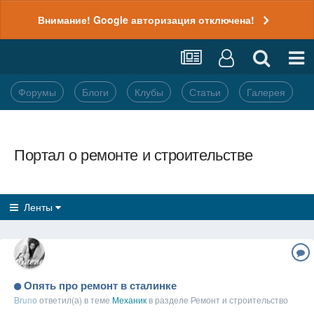
Внимание! Google авторизация отключена!
Форумы
Блоги
Клубы
Статьи
Галерея
Портал о ремонте и строительстве
Ленты
Опять про ремонт в сталинке
Bruno
ответил(а) в теме
Механик
в разделе
Ремонт и строительство