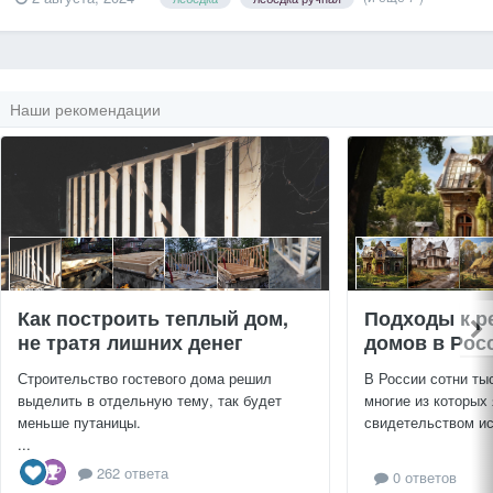
барабан, на который наматывается тканевая лента или стальной
трос. Барабан закрепляется в раме, наматывание...
Наши рекомендации
Как построить теплый дом,
Подходы к р
не тратя лишних денег
домов в Рос
Строительство гостевого дома решил
В России сотни ты
выделить в отдельную тему, так будет
многие из которых
меньше путаницы.
свидетельством ис
...
262 ответа
0 ответов