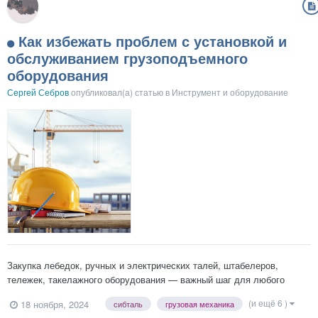
Как избежать проблем с установкой и
обслуживанием грузоподъемного
оборудования
Сергей Себров
опубликовал(а) статью в
Инструмент и оборудование
Закупка лебедок, ручных и электрических талей, штабелеров,
тележек, такелажного оборудования — важный шаг для любого
предприятия, занимающегося строительством, логистикой и
(и ещё 6 )
18 ноября, 2024
сибталь
грузовая механика
складскими операциями. Рассмотрим несколько важных моментов и