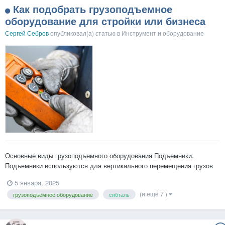
Как подобрать грузоподъемное
оборудование для стройки или бизнеса
Сергей Себров
опубликовал(а) статью в
Инструмент и оборудование
Основные виды грузоподъемного оборудования Подъемники.
Подъемники используются для вертикального перемещения грузов
на высоту. Существует несколько типов подъемников: стационарные,
5 января, 2025
мобильные и телескопические. Они находят применение на
(и ещё 7 )
грузоподъёмное оборудование
сибталь
строительных площадках, складах и на производственных...