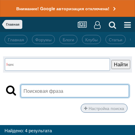
Внимание! Google авторизация отключена!
Главная
Главная
Форумы
Блоги
Клубы
Статьи
Настройка поиска
Найдено: 4 результата