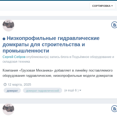
СОРТИРОВКА
Низкопрофильные гидравлические
домкраты для строительства и
промышленности
Сергей Себров
опубликовал(а) запись блога в
Подъёмное оборудование и
складская техника
Компания «Грузовая Механика» добавляет в линейку поставляемого
оборудования гидравлические, низкопрофильные модели домкратов
СибТаль ДГН с высокой грузоподъемностью. Домкрат
12 марта, 2025
гидравлический низкий (ДГН) — это мощное и компактное
(и ещё 6 )
домкрат
домкрат гидравлический
оборудование, разработанное для использования в ограниченном
прост...