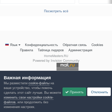
Посмотреть всё
Язык
Конфиденциальность
Обратная связь
Cookies
Правила
Таблица лидеров
Администрация
HomeMasters.RU
Powered by Invision Community
Важная информация
Мы разместили
cookie-файлы
на
ваше устройство, чтобы помочь
Принять
Отклонить
сделать этот сайт лучше. Вы можете
изменить свои настройки cookie-
файлов
, или продолжить без
изменения настроек.