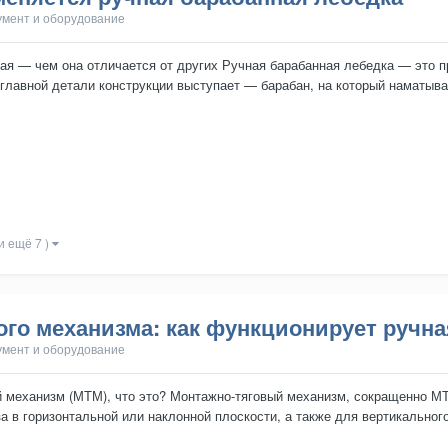
умент и оборудование
ая — чем она отличается от других Ручная барабанная лебедка — это 
е главной детали конструкции выступает — барабан, на который наматыва
ме, наматывание...
и ещё 7 )
го механизма: как функционирует ручна
умент и оборудование
 механизм (МТМ), что это? Монтажно-тяговый механизм, сокращенно М
а в горизонтальной или наклонной плоскости, а также для вертикальног
емя строительных, мон...