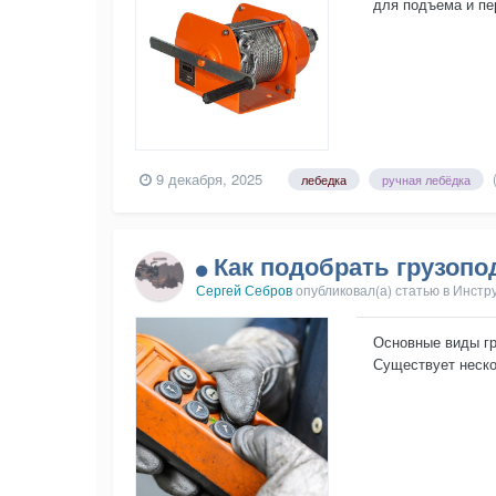
для подъема и пе
не только для про
9 декабря, 2025
лебедка
ручная лебёдка
Как подобрать грузопо
Сергей Себров
опубликовал(а) статью в
Инстр
Основные виды гр
Существует неско
площадках, склад