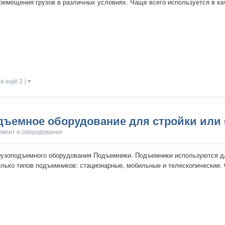
ремещения грузов в различных условиях. Чаще всего используется в к
фессионалов, но и дл...
(и ещё 3 )
дъемное оборудование для стройки или
умент и оборудование
узоподъемного оборудования Подъемники. Подъемники используются дл
лько типов подъемников: стационарные, мобильные и телескопические.
ах и на производственных...