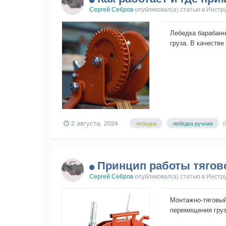
Сергей Себров
опубликовал(а) статью в
Инстр
Лебедка барабанн
груза. В качеств
закрепляется в ра
2 августа, 2024
(
лебедка
лебёдка ручная
Принцип работы тягово
Сергей Себров
опубликовал(а) статью в
Инстр
Монтажно-тяговый
перемещения груз
применение во вр