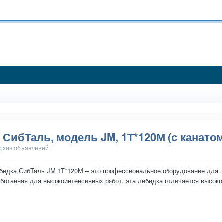
 СибТаль, модель JM, 1Т*120М (с канатом
рхив объявлений
бедка СибТаль JM 1Т*120М – это профессиональное оборудование для п
аботанная для высокоинтенсивных работ, эта лебедка отличается высок
ым помощником для длительн...