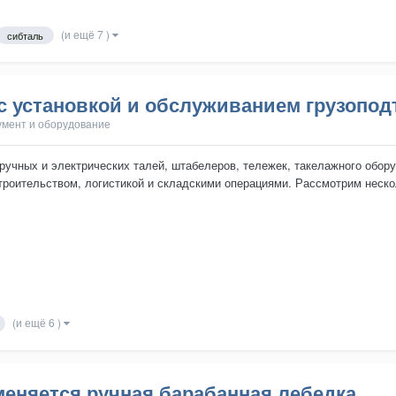
(и ещё 7 )
сибталь
 с установкой и обслуживанием грузопо
умент и оборудование
 ручных и электрических талей, штабелеров, тележек, такелажного обо
роительством, логистикой и складскими операциями. Рассмотрим неск
збежать проблем перед...
(и ещё 6 )
именяется ручная барабанная лебедка