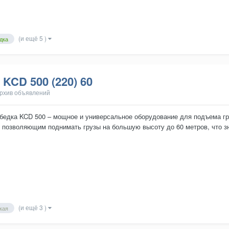
(и ещё 5 )
дка
KCD 500 (220) 60
рхив объявлений
бедка KCD 500 – мощное и универсальное оборудование для подъема груз
 позволяющим поднимать грузы на большую высоту до 60 метров, что з
надежности и широкой ф...
(и ещё 3 )
кая