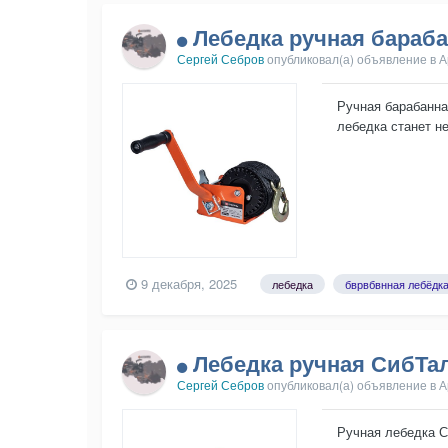
Лебедка ручная бараба
Сергей Себров
опубликовал(а) объявление в
А
Ручная барабанна
лебедка станет н
перемещение груза
9 декабря, 2025
лебедка
бврвбвнная лебёдк
Лебедка ручная СибТа
Сергей Себров
опубликовал(а) объявление в
А
Ручная лебедка С