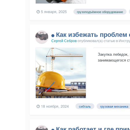
5 января, 2025
грузоподъёмное оборудование
Как избежать проблем
Сергей Себров
опубликовал(а) статью в
Инстр
Закупка лебедок,
занимающегося ст
решения, что бы и
18 ноября, 2024
сибталь
грузовая механика
Как работает и где пр