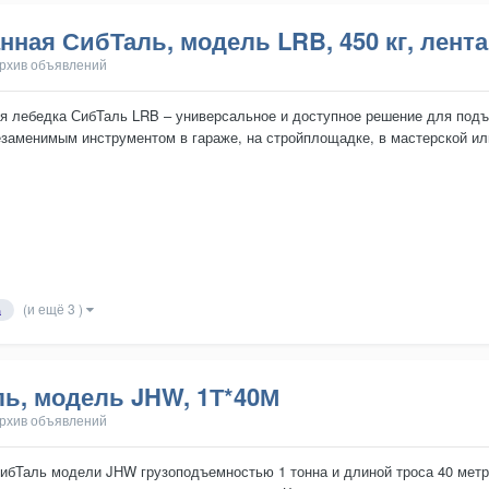
нная СибТаль, модель LRB, 450 кг, лента
рхив объявлений
я лебедка СибТаль LRB – универсальное и доступное решение для подъе
езаменимым инструментом в гараже, на стройплощадке, в мастерской или
. Преимущества: • Грузоп...
(и ещё 3 )
а
ль, модель JHW, 1Т*40М
рхив объявлений
ибТаль модели JHW грузоподъемностью 1 тонна и длиной троса 40 метр