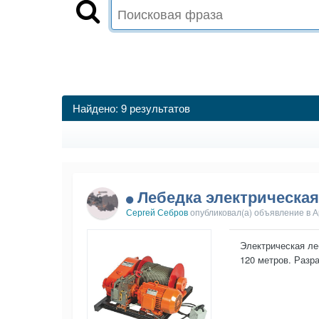
Найдено: 9 результатов
Лебедка электрическая
Сергей Себров
опубликовал(а) объявление в
А
Электрическая ле
120 метров. Разр
делает ее отличн