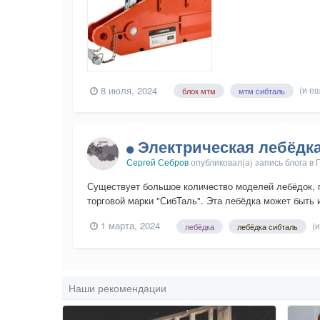
8 июля, 2024
(и ещ
блок мтм
мтм сибталь
Электрическая лебёдк
Сергей Себров
опубликовал(а) запись блога в
Существует большое количество моделей лебёдок, 
торговой марки "СибТаль". Эта лебёдка может быть 
1 марта, 2024
(
лебёдка
лебёдка сибталь
Наши рекомендации