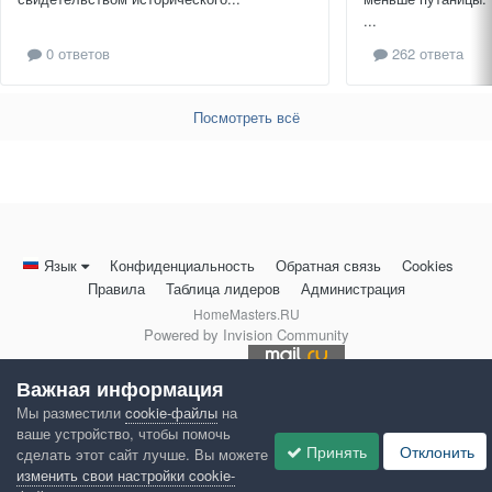
...
0 ответов
262 ответа
Посмотреть всё
Язык
Конфиденциальность
Обратная связь
Cookies
Правила
Таблица лидеров
Администрация
HomeMasters.RU
Powered by Invision Community
Важная информация
Мы разместили
cookie-файлы
на
ваше устройство, чтобы помочь
Принять
Отклонить
сделать этот сайт лучше. Вы можете
изменить свои настройки cookie-