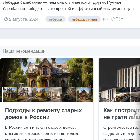
Лебедка барабанная — чем она отличается от других Ручная
барабанная лебедка — это простой и эффективный инструмент для
подъема груза. В качестве главной детали конструкции выступает —
(и ещё 7 )
2 августа, 2024
лебедка
лебёдка ручная
барабан, на который наматывается тканевая лента или стальной
трос. Барабан закрепляется в раме, наматывание...
Наши рекомендации
Подходы к ремонту старых
Как построи
домов в России
не тратя ли
В России сотни тысяч старых домов,
Строительство гос
многие из которых являются не только
выделить в отдель
свидетельством исторического...
меньше путаницы.