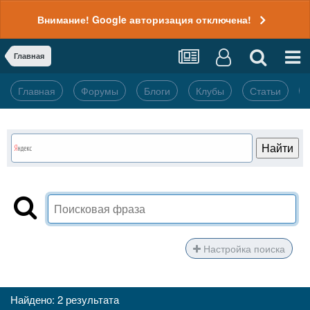
Внимание! Google авторизация отключена!
Главная
Главная
Форумы
Блоги
Клубы
Статьи
Настройка поиска
Найдено: 2 результата