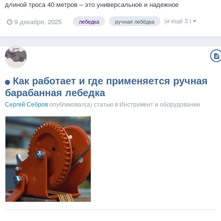
длиной троса 40 метров – это универсальное и надежное
оборудование для подъема и перемещения грузов в различных
(и ещё 3 )
9 декабря, 2025
лебедка
ручная лебёдка
условиях. Чаще всего используется в качестве промышленного
оборудования, но подойдёт не только для профессионалов, но и
дл...
Как работает и где применяется ручная
барабанная лебедка
Сергей Себров
опубликовал(а) статью в
Инструмент и оборудование