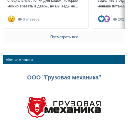
специальные лючки для кошек, которые
выделить в отдел
можно врезать в дверь, но мы ведь не...
меньше путаницы
...
6 ответов
262 о
Посмотреть всё
Моя компания
ООО "Грузовая механика"