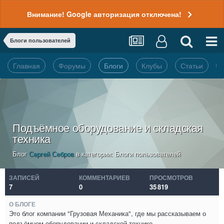
Внимание! Google авторизация отключена!
Блоги пользователей
Главная
Форумы
Блоги
Клубы
Статьи
Подъёмное оборудование и складская
техника
Блог
Сергей Себров
в категории:
Блоги пользователей
ЗАПИСЕЙ
КОММЕНТАРИЕВ
ПРОСМОТРОВ
7
0
35 819
О БЛОГЕ
Это блог компании "Грузовая Механика", где мы рассказываем о
подъёмном оборудовании и складской технике.