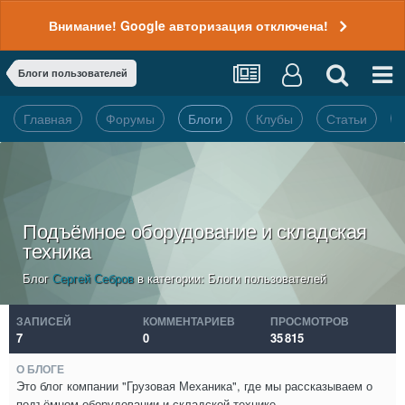
Внимание! Google авторизация отключена!
Блоги пользователей
Главная
Форумы
Блоги
Клубы
Статьи
Подъёмное оборудование и складская
техника
Блог
Сергей Себров
в категории:
Блоги пользователей
ЗАПИСЕЙ
КОММЕНТАРИЕВ
ПРОСМОТРОВ
7
0
35 815
О БЛОГЕ
Это блог компании "Грузовая Механика", где мы рассказываем о
подъёмном оборудовании и складской технике.