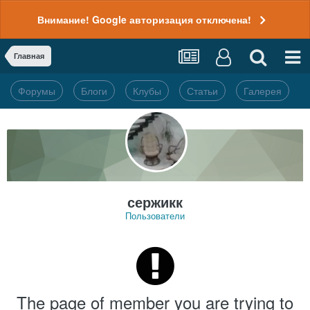
Внимание! Google авторизация отключена!
Главная
Форумы
Блоги
Клубы
Статьи
Галерея
сержикк
Пользователи
The page of member you are trying to