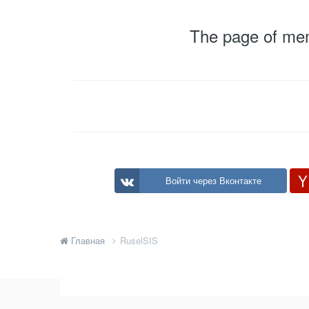
The page of memb
Войти через Вконтакте
Главная
RuselSIS