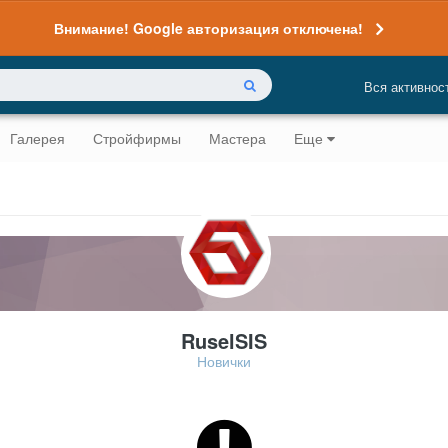
Внимание! Google авторизация отключена!
Вся активнос
Галерея
Стройфирмы
Мастера
Еще
RuselSIS
Новички