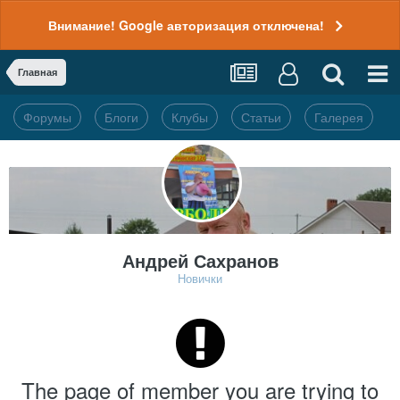
Внимание! Google авторизация отключена!
Главная
Форумы
Блоги
Клубы
Статьи
Галерея
Андрей Сахранов
Новички
The page of member you are trying to