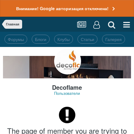
Внимание! Google авторизация отключена!
Главная
Форумы
Блоги
Клубы
Статьи
Галерея
Decoflame
Пользователи
The page of member you are trying to