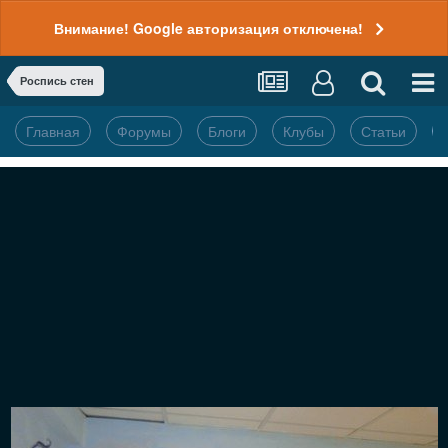
Внимание! Google авторизация отключена!
Роспись стен
Главная
Форумы
Блоги
Клубы
Статьи