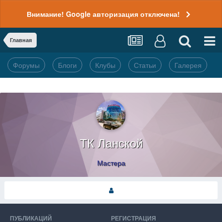
Внимание! Google авторизация отключена!
Главная
Форумы
Блоги
Клубы
Статьи
Галерея
ТК Ланской
Мастера
ПУБЛИКАЦИЙ
РЕГИСТРАЦИЯ