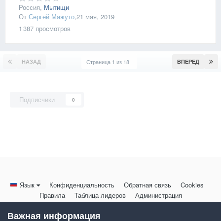
Россия,
Мытищи
От
Сергей Мажуто
,
21 мая, 2019
1 387
просмотров
НАЗАД
Страница 1 из 18
ВПЕРЕД
Подписчики
0
Язык
Конфиденциальность
Обратная связь
Cookies
Правила
Таблица лидеров
Администрация
HomeMasters.RU
Важная информация
Powered by Invision Community