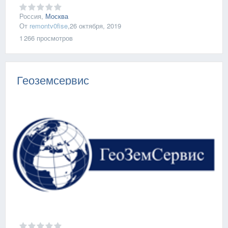
Россия,
Москва
От
remontv0fise
,
26 октября, 2019
1 266
просмотров
Геоземсервис