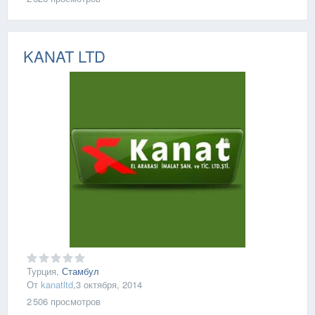
KANAT LTD
Турция,
Стамбул
От
kanatltd
,
3 октября, 2014
2 506
просмотров