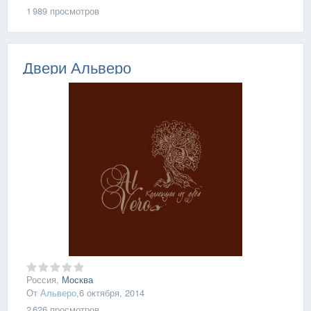
1 989
просмотров
Двери Альверо
Россия,
Москва
От
Альверо
,
6 октября, 2014
2 626
просмотров