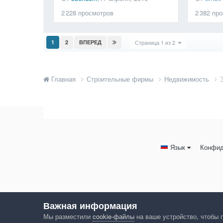
2 228
просмотров
2 382
про
1
2
ВПЕРЕД
Страница 1 из 2
Главная
Строительные фирмы
Недвижимость
Язык
Конфид
Важная информация
Мы разместили
cookie-файлы
на ваше устройство, чтобы 