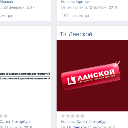
Москва
Россия,
Брянск
an
,
28 февраля, 2017
От
tekhnomixru
,
12 октября, 2016
смотра
1 804
просмотра
ТК Ланской
Санкт-Петербург
Россия,
Санкт-Петербург
16
,
11 апреля, 2016
От
ТК Ланской
,
11 августа, 2015