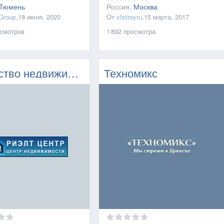
Тюмень
Россия,
Москва
Group
,
18 июня, 2020
От
vfstroyru
,
15 марта, 2017
смотров
1 892
просмотра
Агентство недвижимости «Риэлт Центр»
Техномикс