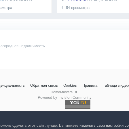
смотра
4 154
просмотра
Загородная недвижимость
енциальность
Обратная связь
Cookies
Правила
Таблица лидер
HomeMasters.RU
Powered by Invision Community
помочь сделать этот сайт лучше. Вы можете
изменить свои настройки c