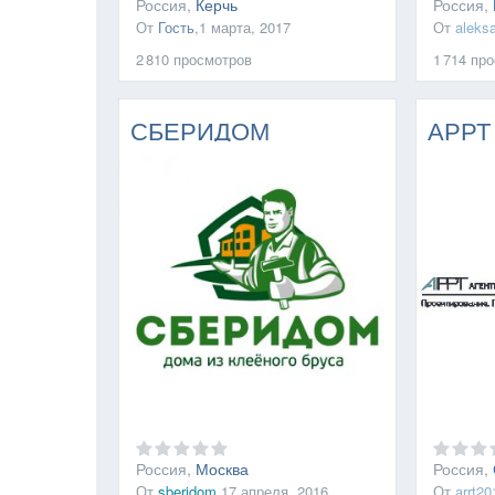
Россия,
Керчь
Россия,
От
Гость
,
1 марта, 2017
От
aleks
2 810
просмотров
1 714
про
СБЕРИДОМ
АРРТ
Россия,
Москва
Россия,
От
sberidom
,
17 апреля, 2016
От
arrt20