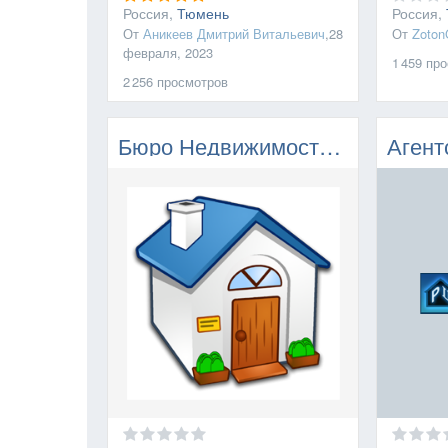
Россия,
Тюмень
Россия,
От
Аникеев Дмитрий Витальевич
,
28
От
Zoton
февраля, 2023
1 459
про
2 256
просмотров
Бюро Недвижимости Крыма