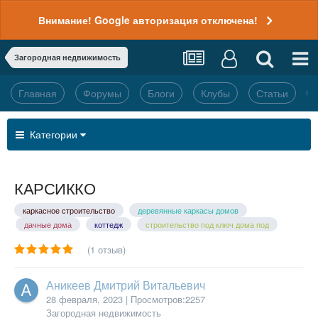
Внимание! Google авторизация отключена!
Загородная недвижимость
Главная
Форумы
Блоги
Клубы
Статьи
Категории
КАРСИККО
каркасное строительство
деревянные каркасы домов
дачные дома
коттедж
строительство под ключ дома под
(1 отзыв)
Аникеев Дмитрий Витальевич
28 февраля, 2023
| Просмотров:2257
Загородная недвижимость