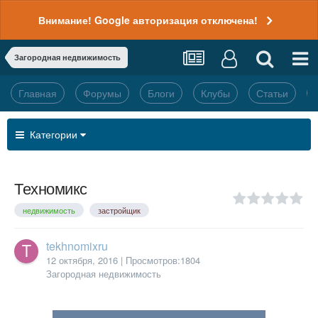
Внимание! Google авторизация отключена!
Загородная недвижимость
Главная
Форумы
Блоги
Клубы
Статьи
Категории
Техномикс
недвижимость
застройщик
tekhnomixru
12 октября, 2016
| Просмотров:1804
Загородная недвижимость