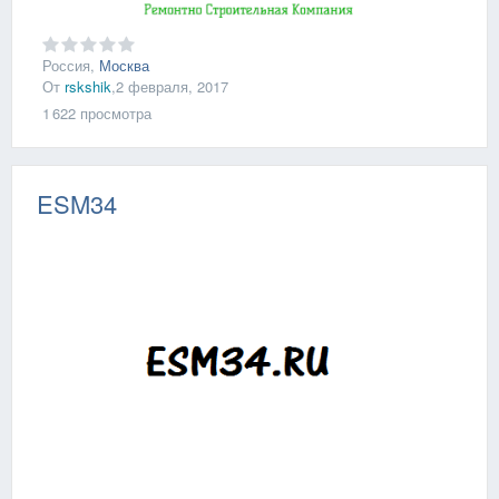
Россия,
Москва
От
rskshik
,
2 февраля, 2017
1 622
просмотра
ESM34