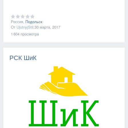
Россия,
Подольск
От
UjutnyjStil
,
30 марта, 2017
1 604
просмотра
РСК ШиК