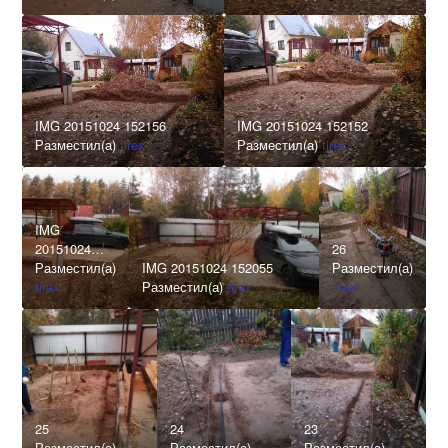
IMG 20151024 152156
IMG 20151024 152152
Разместил(а)
tirex
Разместил(а)
tirex
IMG
20151024
26
152125
Разместил(а)
IMG 20151024 152055
Разместил(а)
tirex
Разместил(а)
tirex
tirex
25
24
23
Разместил(а)
Разместил(а)
Разместил(а)