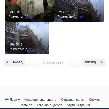
IMG 0015
IMG 0013
Разместил(а)
tirex
Разместил(а)
tirex
IMG 0012
Разместил(а)
tirex
НАЗАД
Страница 2 из 9
ВПЕРЕД
Язык
Конфиденциальность
Обратная связь
Cookies
Правила
Таблица лидеров
Администрация