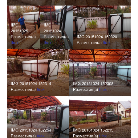
IMG
IMG
20151025
20151024
134529
Разместил(а)
152343
Разместил(а)
IMG 20151024 152320
tirex
tirex
Разместил(а)
tirex
IMG 20151024 152314
IMG 20151024 152308
Разместил(а)
tirex
Разместил(а)
tirex
IMG 20151024 152254
IMG 20151024 152213
Разместил(а)
tirex
Разместил(а)
tirex