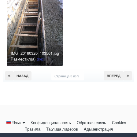
IMG_20160320_103501.jpg
Разместил(а)
tirex
НАЗАД
Страница 5 из 9
ВПЕРЕД
Язык
Конфиденциальность
Обратная связь
Cookies
Правила
Таблица лидеров
Администрация
HomeMasters.RU