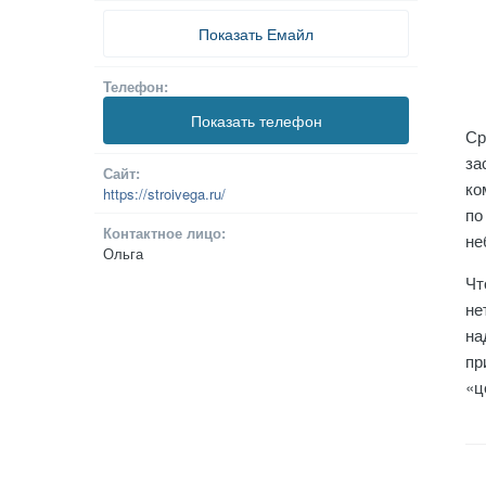
Показать Емайл
Телефон:
Показать телефон
Ср
за
Сайт:
ко
https://stroivega.ru/
по
Контактное лицо:
не
Ольга
Чт
не
на
пр
«ц