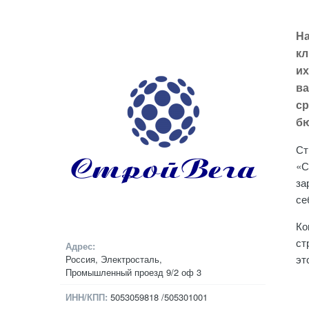
На
кл
их
ва
ср
бю
Ст
«С
за
се
Ко
ст
Адрес:
эт
Россия, Электросталь,
Промышленный проезд 9/2 оф 3
ИНН/КПП:
5053059818 /505301001