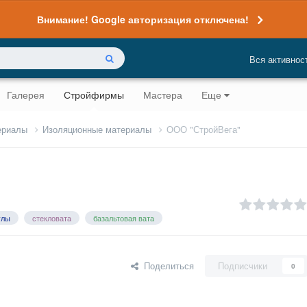
Внимание! Google авторизация отключена!
Вся активнос
Галерея
Стройфирмы
Мастера
Еще
ериалы
Изоляционные материалы
ООО "СтройВега"
улы
стекловата
базальтовая вата
Поделиться
Подписчики
0