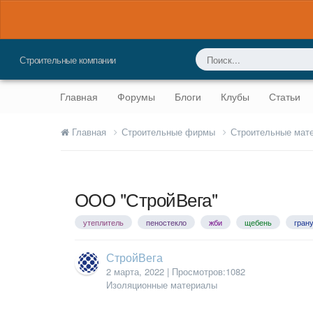
Строительные компании
Главная
Форумы
Блоги
Клубы
Статьи
Главная
Строительные фирмы
Строительные мат
ООО "СтройВега"
утеплитель
пеностекло
жби
щебень
гран
СтройВега
2 марта, 2022
| Просмотров:1082
Изоляционные материалы