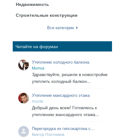
Недвижимость
Строительные конструкции
Все категории
Читайте на форумах
Утепление холодного балкона.
Mumus
Здравствуйте, решили в новостройке
утеплить холодный балкон...
Утепление мансардного этажа
hruniki
Добрый день всем! Готовлюсь к
утеплению мансардного этажа...
Перегородка из гипсокартона с
утеплителем м/у теплым и холодными
Виктор Плотников