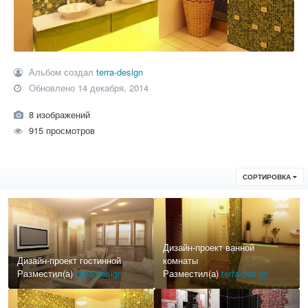
Альбом создал
terra-design
Обновлено
14 декабря, 2014
8 изображений
915 просмотров
СОРТИРОВКА
Дизайн-проект ванной
Дизайн-проект гостинной
комнаты
Разместил(а)
terra-design
Разместил(а)
terra-design