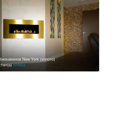
биокаминов New York (золото)
стил(а)
Strelka