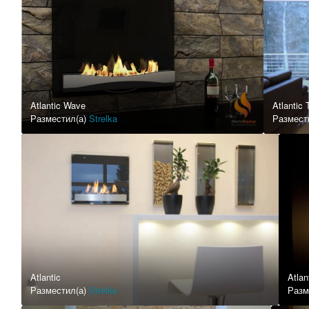
Atlantic Wave
Atlantic 
Разместил(а)
Strelka
Размест
Atlantic
Atlan
Разместил(а)
Strelka
Разм