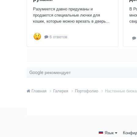
Разумеется давно придуманы и
В Р
продаются специальные лючки для
мно
кошек, которые можно врезать в дверь...
сви
6 ответов
Google рекомендует
Главная
Галерея
Портофолио
Настенные биок
Язык
Конфид