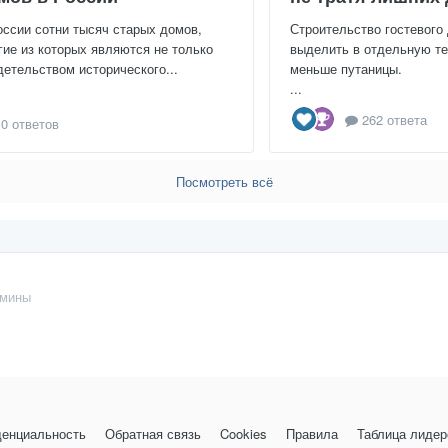
оссии сотни тысяч старых домов,
Строительство гостевого
гие из которых являются не только
выделить в отдельную те
детельством исторического...
меньше путаницы.
...
262 ответа
0 ответов
Посмотреть всё
амины
енциальность
Обратная связь
Cookies
Правила
Таблица лидер