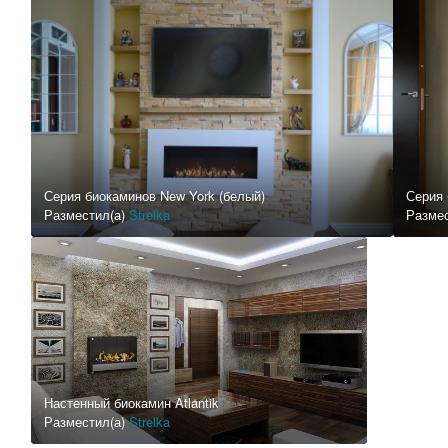
Серия биокаминов New York (белый)
Серия 
Разместил(а)
Strelka
Разме
Настенный биокамин Atlantik
Разместил(а)
Strelka