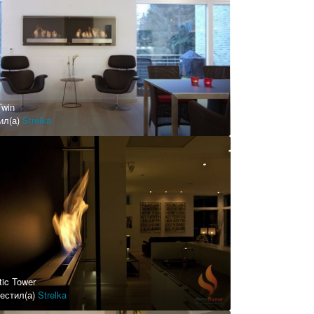
Twin
ил(а)
Strelka
tic Tower
естил(а)
Strelka