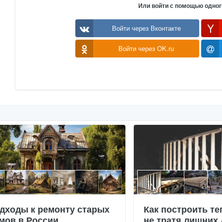
Или войти с помощью одног
Войти через Вконтакте
Войти через OK.ru
дходы к ремонту старых
Как построить те
мов в России
не тратя лишних 