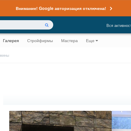
Внимание! Google авторизация отключена!
Вся активнос
Галерея
Стройфирмы
Мастера
Еще
амины