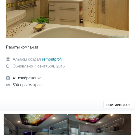
Работы компании
Альбом создал
remontprofil
Обновлено
7 сентября, 2015
41 изображение
590 просмотров
СОРТИРОВКА