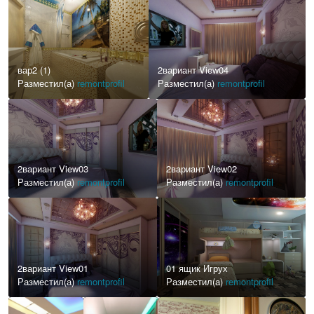
вар2 (1)
2вариант View04
Разместил(а)
remontprofil
Разместил(а)
remontprofil
2вариант View03
2вариант View02
Разместил(а)
remontprofil
Разместил(а)
remontprofil
2вариант View01
01 ящик Игрух
Разместил(а)
remontprofil
Разместил(а)
remontprofil