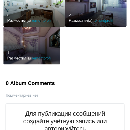
3
2
Разместил(а)
remontprofil
Разместил(а)
remontprofil
1
Разместил(а)
remontprofil
0 Album Comments
Комментариев нет
Для публикации сообщений
создайте учётную запись или
авторизуйтесь