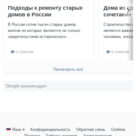
Подходы к ремонту старых
Дома из ср
домов в России
сочетание у
В России сотни тысяч старых домов,
Строительство с
многие из которых являются не только
является важной
свидетельством исторического...
человека, поскол
0 ответов
0 ответов
Посмотреть всё
Google рекомендует
Язык
Конфиденциальность
Обратная связь
Cookies
Правила
Таблица лидеров
Администрация