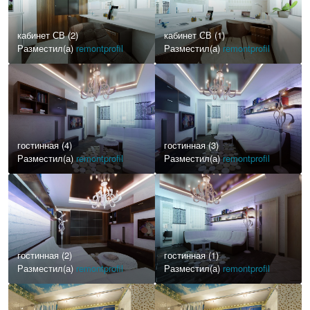
кабинет СВ (2)
кабинет СВ (1)
Разместил(а)
remontprofil
Разместил(а)
remontprofil
гостинная (4)
гостинная (3)
Разместил(а)
remontprofil
Разместил(а)
remontprofil
гостинная (2)
гостинная (1)
Разместил(а)
remontprofil
Разместил(а)
remontprofil