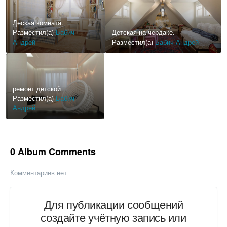
ремонтах квартир.
Деская комната.
Разместил(а)
Бабич
Детская на чердаке.
Андрей
Разместил(а)
Бабич Андрей
ремонт детской
Разместил(а)
Бабич
Андрей
0 Album Comments
Комментариев нет
Для публикации сообщений
создайте учётную запись или