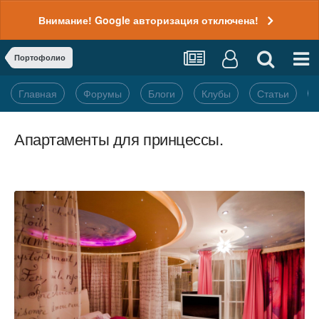
Внимание! Google авторизация отключена!
Портофолио
Главная
Форумы
Блоги
Клубы
Статьи
Апартаменты для принцессы.