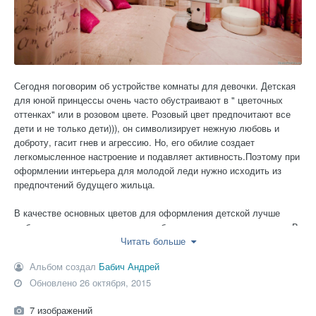
Сегодня поговорим об устройстве комнаты для девочки. Детская
для юной принцессы очень часто обустраивают в " цветочных
оттенках" или в розовом цвете. Розовый цвет предпочитают все
дети и не только дети))), он символизирует нежную любовь и
доброту, гасит гнев и агрессию. Но, его обилие создает
легкомысленное настроение и подавляет активность.Поэтому при
оформлении интерьера для молодой леди нужно исходить из
предпочтений будущего жильца.
В качестве основных цветов для оформления детской лучше
выбирать те, которые нравятся ребенку, отражают его характер.В
любом случае надо поинтересоваться у дочери, какой цвет
Читать больше
предпочитает она; все цвета хороши, если они ей нравятся и
Альбом создал
Бабич Андрей
улучшают настроение. Детские комнаты для девочек - это
Обновлено
26 октября, 2015
изобилие ярких красок, множество аксессуаров, мягкие линии,
приятные на ощупь материалы.
7 изображений
Девочки в любом возрасте часто более креативны и