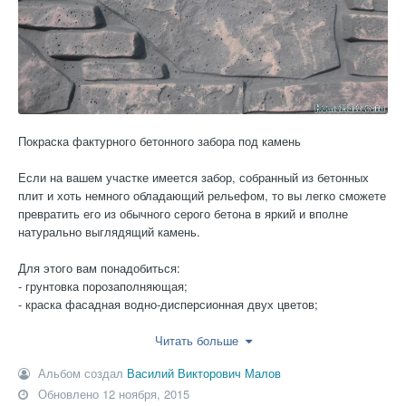
Покраска фактурного бетонного забора под камень
Если на вашем участке имеется забор, собранный из бетонных
плит и хоть немного обладающий рельефом, то вы легко сможете
превратить его из обычного серого бетона в яркий и вполне
натурально выглядящий камень.
Для этого вам понадобиться:
- грунтовка порозаполняющая;
- краска фасадная водно-дисперсионная двух цветов;
- инструмент покраски - валики и кисти или краско-распылитель.
Читать больше
Посредством широкого и ворсистого валика (ширина 24 см и
Альбом создал
Василий Викторович Малов
длина ворса 10-12 мм) и кисти (для труднодоступных мест,
Обновлено
12 ноября, 2015
ширина 25-38 мм), либо краско-распылителя, забор покрывается