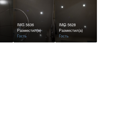
IMG 5636
IMG 5628
Разместил(а)
Разместил(а)
Гость
Гость