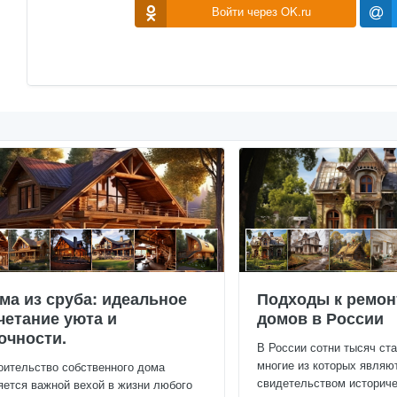
Войти через OK.ru
ма из сруба: идеальное
Подходы к ремон
четание уюта и
домов в России
очности.
В России сотни тысяч ст
многие из которых являю
оительство собственного дома
свидетельством историчес
яется важной вехой в жизни любого