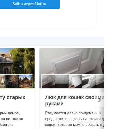
Войти через Mail.ru
ту старых
Люк для кошек своими
руками
арых домов,
Разумеется давно придуманы и
тся не только
продаются специальные лючки для
кого...
кошек, которые можно врезать в дверь...