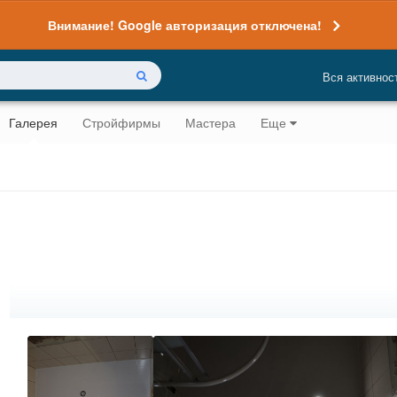
Внимание! Google авторизация отключена!
Вся активнос
Галерея
Стройфирмы
Мастера
Еще