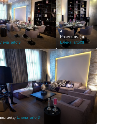
4
Разместил(а)
лена_artof3l
Елена_artof3l
местил(а)
Елена_artof3l