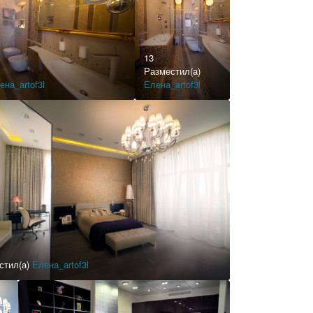
13
Разместил(а)
ена_artof3l
Елена_artof3l
стил(а)
Елена_artof3l