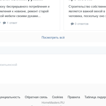
поху беспрерывного потребления и
Строительство собственн
емления к новизне, ремонт старой
является важной вехой в
кой мебели своими руками...
человека, поскольку оно 
1 ответ
0 ответов
Посмотреть всё
роильинской
енциальность
Обратная связь
Cookies
Правила
Таблица лидер
HomeMasters.RU