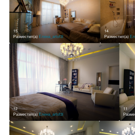
15
14
Разместил(а)
Елена_artof3l
Разместил(а)
Ел
12
11
Разместил(а)
Елена_artof3l
Разме