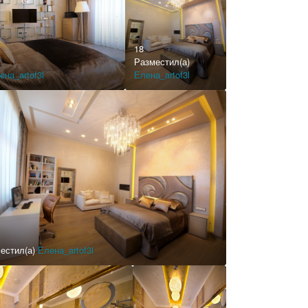
18
Разместил(а)
ена_artof3l
Елена_artof3l
естил(а)
Елена_artof3l