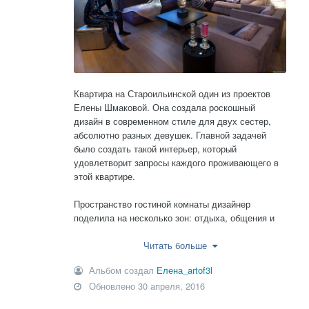
Квартира на Староильинской один из проектов
Елены Шмаковой. Она создала роскошный
дизайн в современном стиле для двух сестер,
абсолютно разных девушек. Главной задачей
было создать такой интерьер, который
удовлетворит запросы каждого проживающего в
этой квартире.
Пространство гостиной комнаты дизайнер
поделила на несколько зон: отдыха, общения и
столовую.
Читать больше
Для визуального разделения в первой части
Альбом создал
Елена_artof3l
гостиной на стене дизайнер разместила нишу в
Обновлено
30 апреля, 2016
виде рамки от декорированную мраморной
рельефной плиткой. Во внутренней части