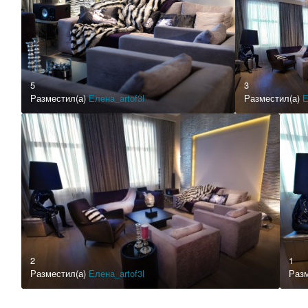
5
3
Разместил(а)
Елена_artof3l
Разместил(а)
Е
2
1
Разместил(а)
Елена_artof3l
Раз