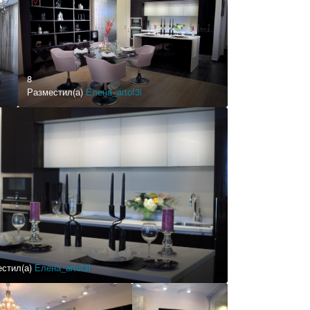
8
Разместил(а)
Елена_artof3l
стил(а)
Елена_artof3l