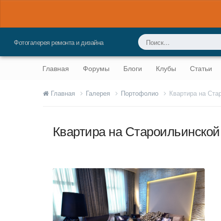
Фотогалерея ремонта и дизайна
Главная
Форумы
Блоги
Клубы
Статьи
Главная
Галерея
Портофолио
Квартира на Ста
Квартира на Староильинской