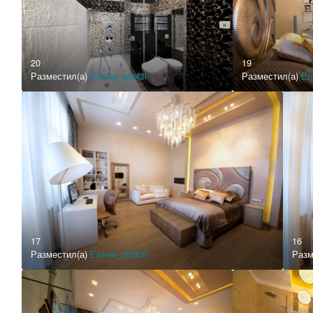
20
19
Разместил(а)
Елена_artof3l
Разместил(а)
Ел
17
16
Разместил(а)
Елена_artof3l
Разм