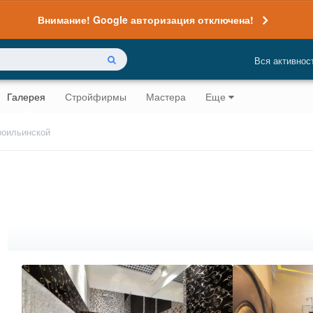
Внимание! Google авторизация отключена!
Вся активнос
Галерея
Стройфирмы
Мастера
Еще
роильинской