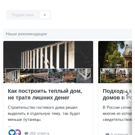
Подписчики
0
Наши рекомендации
Как построить теплый дом,
Подходы к 
не тратя лишних денег
домов в Ро
Строительство гостевого дома решил
В России сотни т
выделить в отдельную тему, так будет
многие из которы
меньше путаницы.
свидетельством и
...
262 ответа
0 ответов