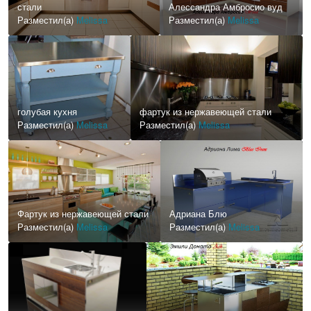
стали
Алессандра Амбросио вуд
Разместил(а)
Melissa
Разместил(а)
Melissa
голубая кухня
фартук из нержавеющей стали
Разместил(а)
Melissa
Разместил(а)
Melissa
Фартук из нержавеющей стали
Адриана Блю
Разместил(а)
Melissa
Разместил(а)
Melissa