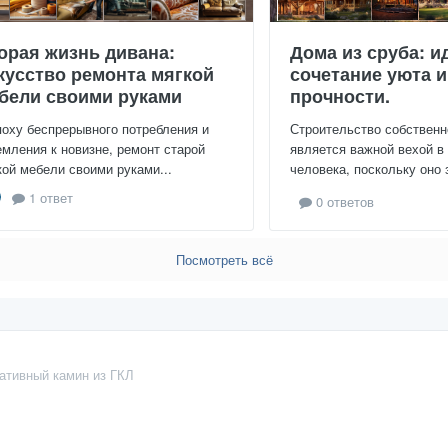
орая жизнь дивана:
Дома из сруба: и
кусство ремонта мягкой
сочетание уюта и
бели своими руками
прочности.
поху беспрерывного потребления и
Строительство собственн
емления к новизне, ремонт старой
является важной вехой в
кой мебели своими руками...
человека, поскольку оно 
1 ответ
0 ответов
Посмотреть всё
ативный камин из ГКЛ