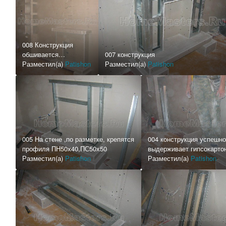
008 Конструкция
обшивается
007 конструкция
полностью
Разместил(а)
Patishon
Разместил(а)
Patishon
гипсокартоном
005 На стене ,по разметке, крепятся
004 конструкция успешно
профиля ПН50х40,ПС50х50
выдерживает гипсокарто
Разместил(а)
Patishon
средней упитанности
Разместил(а)
Patishon