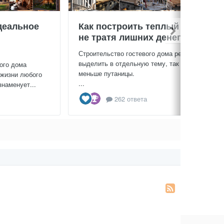
деальное
Как построить теплый дом,
не тратя лишних денег
Строительство гостевого дома решил
выделить в отдельную тему, так будет
ого дома
меньше путаницы.
 жизни любого
...
знаменует...
262 ответа