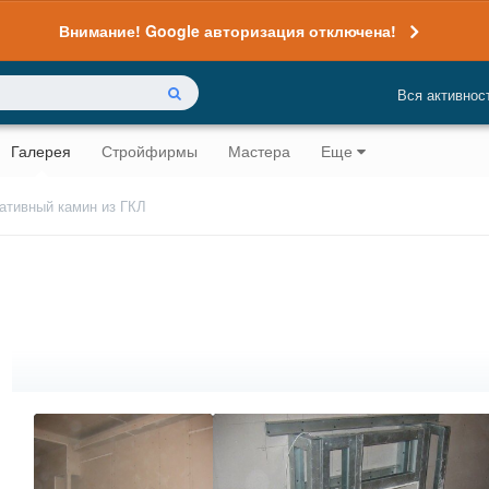
Внимание! Google авторизация отключена!
Вся активнос
Галерея
Стройфирмы
Мастера
Еще
ативный камин из ГКЛ