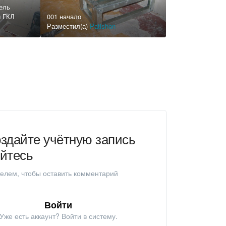
ель
ы ГКЛ
001 начало
Разместил(а)
Patishon
здайте учётную запись
уйтесь
елем, чтобы оставить комментарий
Войти
Уже есть аккаунт? Войти в систему.