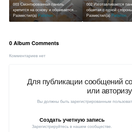
003 Смонтированная панель
002 Изготавливается пан
крепится на основу и обшивается
обшитая с одной сторон
со второй стороны ГКЛ
Разместил(а)
Patishon
Разместил(а)
Patishon
0 Album Comments
Комментариев нет
Для публикации сообщений со
или авториз
Вы должны быть зарегистрированным пользоват
Создать учетную запись
Зарегистрируйтесь в нашем сообществе.