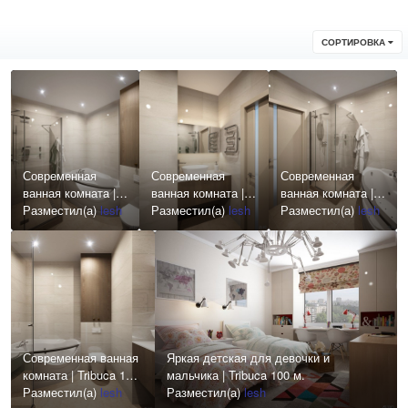
СОРТИРОВКА
Современная
Современная
Современная
ванная комната |
ванная комната |
ванная комната |
Tribuca 100 м.
Разместил(а)
lesh
Tribuca 100 м.
Разместил(а)
lesh
Tribuca 100 м.
Разместил(а)
lesh
Современная ванная
Яркая детская для девочки и
комната | Tribuca 100
мальчика | Tribuca 100 м.
м.
Разместил(а)
lesh
Разместил(а)
lesh