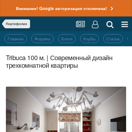
Внимание! Google авторизация отключена!
Портофолио
Главная
Форумы
Блоги
Клубы
Статьи
Tribuca 100 м. | Современный дизайн
трехкомнатной квартиры