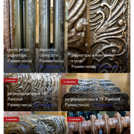
центр ретро
радиатор
радиаторов в
сбоку, стиль
радиаторы в винтажном
тк ланской
Разместил(а)
ретро, тк
Разместил(а)
стиле
ТК Ланской
ланской
ТК Ланской
Разместил(а)
ТК Ланской
ретрорадиаторы в ТК
Ланской
ретрорадиаторы в ТК Ланской
Разместил(а)
ТК Ланской
Разместил(а)
ТК Ланской