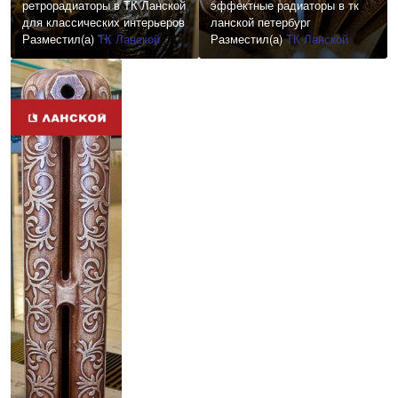
ретрорадиаторы в ТК Ланской
эффектные радиаторы в тк
для классических интерьеров
ланской петербург
Разместил(а)
ТК Ланской
Разместил(а)
ТК Ланской