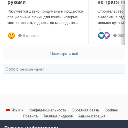
руками
не тратя л
Разумеется давно придуманы и продаются
Строительство г
специальные лючки для кошек, которые
выделить в отдел
можно врезать в дверь, но мы ведь не...
меньше путаницы
...
6 ответов
262 о
Посмотреть всё
Google рекомендует
Язык
Конфиденциальность
Обратная связь
Cookies
Правила
Таблица лидеров
Администрация
HomeMasters.RU
Важная информация
Powered by Invision Community