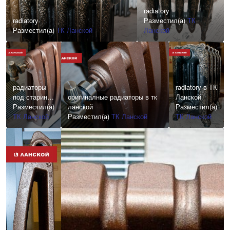
radiatory
radiatory
Разместил(а)
ТК
Разместил(а)
ТК Ланской
Ланской
радиаторы
radiatory в ТК
под старину
оригиналные радиаторы в тк
Ланской
в ТК Ланской
Разместил(а)
ланской
Разместил(а)
ТК Ланской
Разместил(а)
ТК Ланской
ТК Ланской