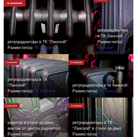
ретрорадиаторы
в ТК Ланской
ретрорадиаторы в ТК "Ланской"
Разместил(а)
ТК
Разместил(а)
ТК Ланской
Ланской
ретрорадиаторы в ТК
"Ланской"
ретрорадиаторы в тк ланской
Разместил(а)
ТК Ланской
Разместил(а)
ТК Ланской
радитор в стиле ар-деко,
ретрорадиаторы в ТК
винтаж от центра радиаторов
"Ланской" в стиле ар-деко
в ТК Ланской
Разместил(а)
ТК Ланской
Разместил(а)
ТК Ланской