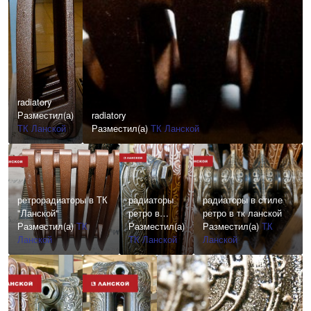
radiatory
Разместил(а)
radiatory
ТК Ланской
Разместил(а)
ТК Ланской
ретрорадиаторы в ТК
радиаторы
радиаторы в стиле
"Ланской"
ретро в
ретро в тк ланской
Разместил(а)
ТК
санкт-
Разместил(а)
Разместил(а)
ТК
Ланской
петербурге в
ТК Ланской
Ланской
ТК Ланской