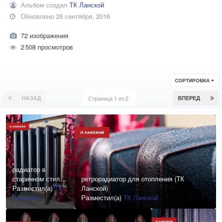
Альбом создал
ТК Ланской
Обновлено
26 сентября, 2016
72 изображения
2 508 просмотров
СОРТИРОВКА
НАЗАД
Страница 1 из 2
ВПЕРЕД
радиатор в
старинном стиле
ретрорадиатор для отопления (ТК
в ТК Ланской
Разместил(а)
ТК
Ланской)
Ланской
Разместил(а)
ТК Ланской