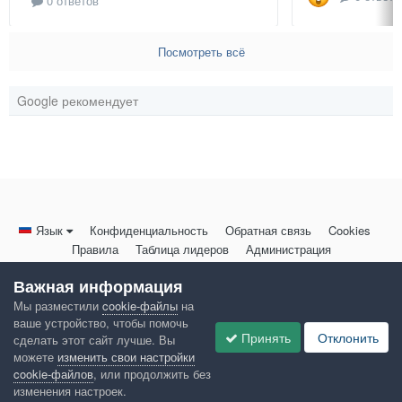
0 ответов
Посмотреть всё
Google рекомендует
Язык
Конфиденциальность
Обратная связь
Cookies
Правила
Таблица лидеров
Администрация
HomeMasters.RU
Важная информация
Powered by Invision Community
Мы разместили
cookie-файлы
на
ваше устройство, чтобы помочь
Принять
Отклонить
сделать этот сайт лучше. Вы
можете
изменить свои настройки
cookie-файлов
, или продолжить без
изменения настроек.