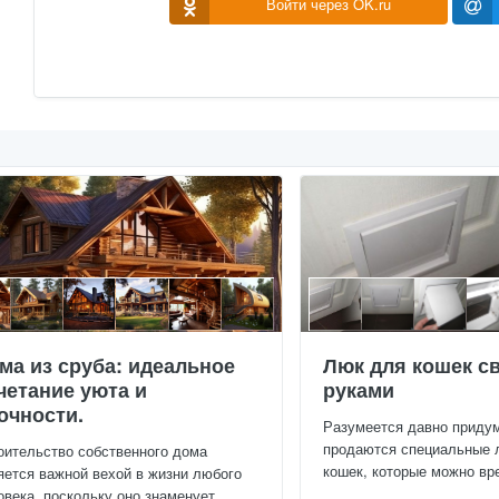
Войти через OK.ru
ма из сруба: идеальное
Люк для кошек с
четание уюта и
руками
очности.
Разумеется давно приду
продаются специальные 
оительство собственного дома
кошек, которые можно вре
яется важной вехой в жизни любого
овека, поскольку оно знаменует...