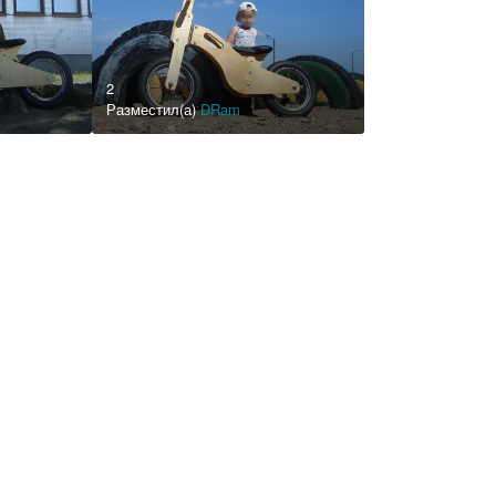
2
Разместил(а)
DRam