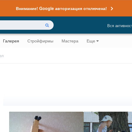
Внимание! Google авторизация отключена!
Вся активнос
Галерея
Стройфирмы
Мастера
Еще
ел