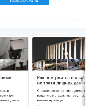
Войти через Mail.ru
воими
Как построить теплый дом,
не тратя лишних денег
маны и
Строительство гостевого дома решил
лючки для
выделить в отдельную тему, так будет
зать в дверь...
меньше путаницы.
...