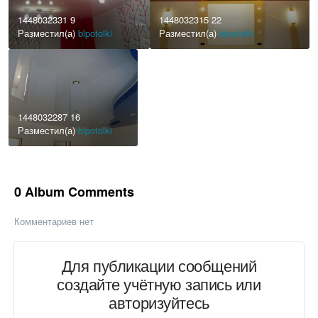
1448032331 9
1448032315 22
Разместил(а)
blpotolki
Разместил(а)
blpotolki
1448032287 16
Разместил(а)
blpotolki
0 Album Comments
Комментариев нет
Для публикации сообщений
создайте учётную запись или
авторизуйтесь