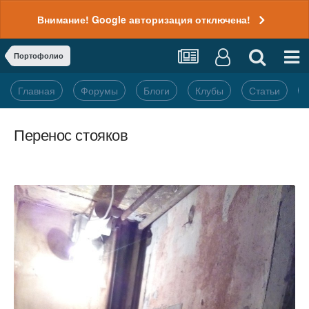
Внимание! Google авторизация отключена!
Портофолио
Главная
Форумы
Блоги
Клубы
Статьи
Перенос стояков