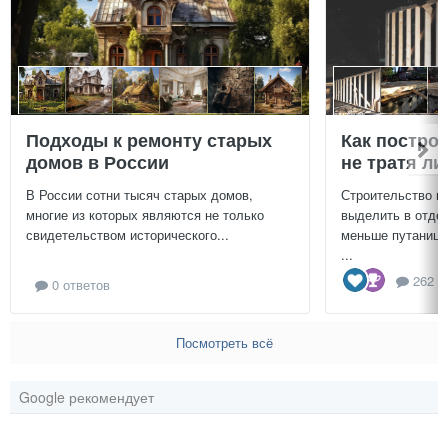
Подходы к ремонту старых
Как постро
домов в России
не тратя л
В России сотни тысяч старых домов,
Строительство г
многие из которых являются не только
выделить в отдел
свидетельством исторического...
меньше путаницы
...
262 о
0 ответов
Посмотреть всё
Google рекомендует