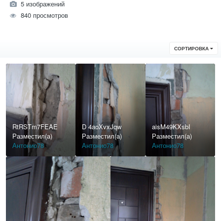
5 изображений
840 просмотров
СОРТИРОВКА
RtRSTm7FEAE
D 4aoXvxJqw
aisM49KXsbI
Разместил(а)
Разместил(а)
Разместил(а)
Антонио78
Антонио78
Антонио78