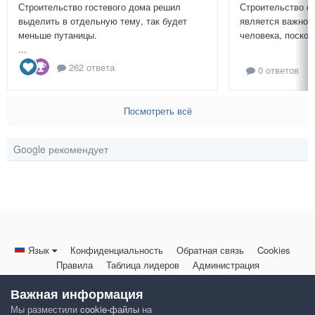
Строительство гостевого дома решил
Строительство с
выделить в отдельную тему, так будет
является важной
меньше путаницы.
человека, поскол
...
262 ответа
0 ответов
Посмотреть всё
Google рекомендует
Язык
Конфиденциальность
Обратная связь
Cookies
Правила
Таблица лидеров
Администрация
HomeMasters.RU
Важная информация
Powered by Invision Community
Мы разместили
cookie-файлы
на