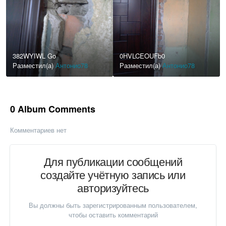
382WYIWL Go
0HVLCEOUFb0
Разместил(а)
Антонио78
Разместил(а)
Антонио78
0 Album Comments
Комментариев нет
Для публикации сообщений
создайте учётную запись или
авторизуйтесь
Вы должны быть зарегистрированным пользователем,
чтобы оставить комментарий