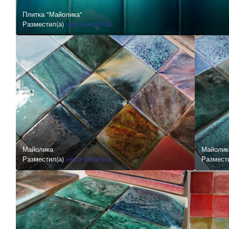
Плитка "Майолика"
Разместил(а)
vesta-ceramica
Майолика
Майолик
Разместил(а)
vesta-ceramica
Размест