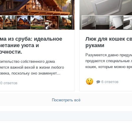
ма из сруба: идеальное
Люк для кошек с
четание уюта и
руками
очности.
Разумеется давно приду
продаются специальные 
оительство собственного дома
кошек, которые можно вре
яется важной вехой в жизни любого
овека, поскольку оно знаменует...
6 ответов
0 ответов
Посмотреть всё