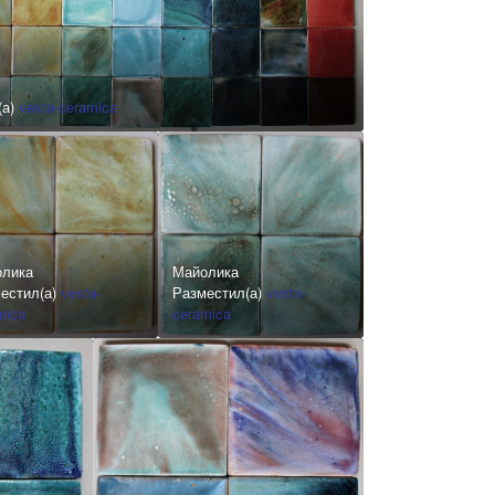
(а)
vesta-ceramica
олика
Майолика
естил(а)
vesta-
Разместил(а)
vesta-
mica
ceramica