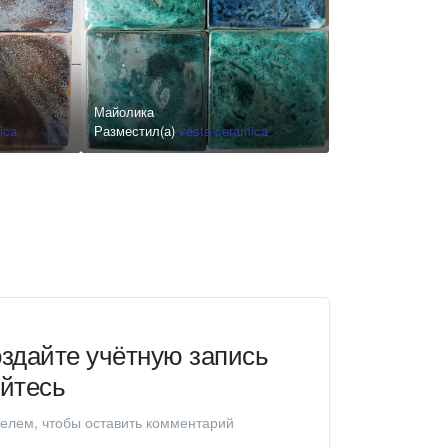
Майолика
ica
Разместил(а)
vesta-ceramica
здайте учётную запись
уйтесь
елем, чтобы оставить комментарий