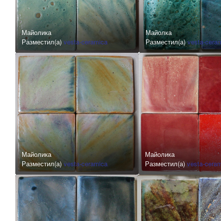
Майолика
Майолка
Разместил(а)
vesta-ceramica
Разместил(а)
vesta-cera
Майолика
Майолика
Разместил(а)
vesta-ceramica
Разместил(а)
vesta-cera