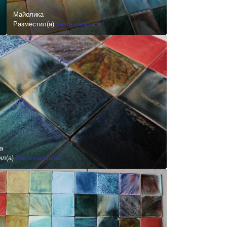
Майолика
Разместил(а)
vesta-ceramica
а
ил(а)
vesta-ceramica