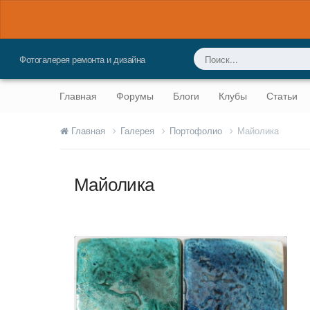
Фотогалерея ремонта и дизайна
Главная
Форумы
Блоги
Клубы
Статьи
Главная
Галерея
Портофолио
Майолика
Майолика