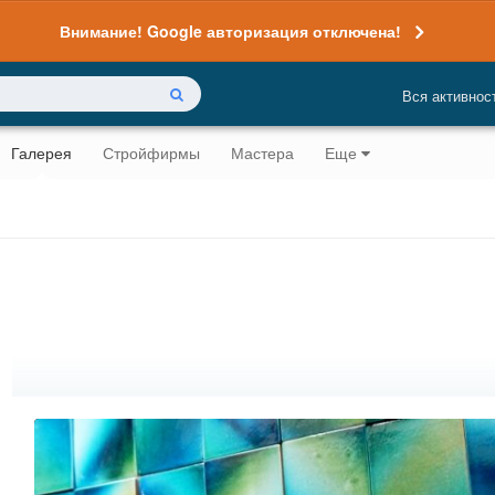
Внимание! Google авторизация отключена!
Вся активнос
Галерея
Стройфирмы
Мастера
Еще