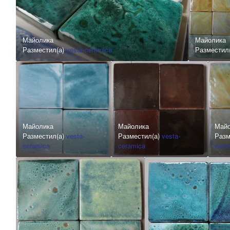
Майолика
Майолика
Разместил(а)
vesta-ceramica
Разместил
Майолика
Майолика
Май
Разместил(а)
vesta-
Разместил(а)
vesta-
Разм
ceramica
ceramica
cera