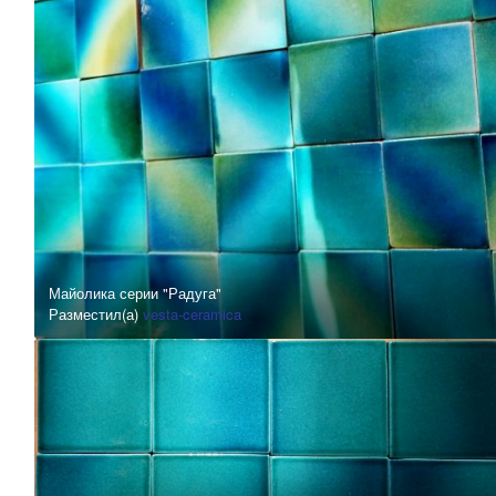
Майолика серии "Радуга"
Разместил(а)
vesta-ceramica