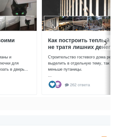
воими
Как построить теплый дом,
не тратя лишних денег
маны и
Строительство гостевого дома решил
лючки для
выделить в отдельную тему, так будет
зать в дверь...
меньше путаницы.
...
262 ответа