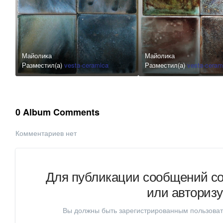
Майолика
Майолика
Разместил(а)
vesta-ceramica
Разместил(а)
vesta-ceram
0 Album Comments
Комментариев нет
Для публикации сообщений со
или авториз
Вы должны быть зарегистрированным пользоват