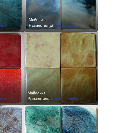
Майолика
mica
Разместил(а)
vesta-ceramica
Майолика
mica
Разместил(а)
vesta-ceramica