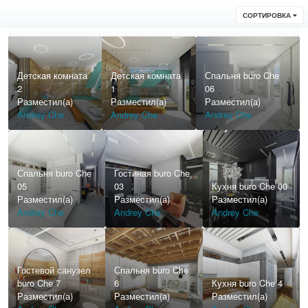
СОРТИРОВКА
Детская комната
Детская комната
Спальня buro Che
2
1
06
Разместил(а)
Разместил(а)
Разместил(а)
Andrey Che
Andrey Che
Andrey Che
Спальня buro Che
Гостиная buro Che
05
03
Кухня buro Che 00
Разместил(а)
Разместил(а)
Разместил(а)
Andrey Che
Andrey Che
Andrey Che
Гостевой санузел
Спальня buro Che
buro Che 7
6
Кухня buro Che 4
Разместил(а)
Разместил(а)
Разместил(а)