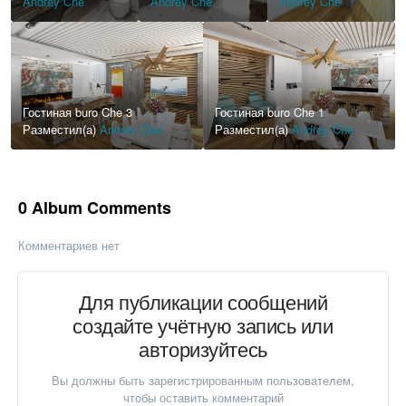
Andrey Che
Andrey Che
Andrey Che
Гостиная buro Che 3
Гостиная buro Che 1
Разместил(а)
Andrey Che
Разместил(а)
Andrey Che
0 Album Comments
Комментариев нет
Для публикации сообщений
создайте учётную запись или
авторизуйтесь
Вы должны быть зарегистрированным пользователем,
чтобы оставить комментарий