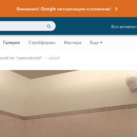
Внимание! Google авторизация отключена!
Вся активнос
Галерея
Стройфирмы
Мастера
Еще
анной жк "савеловский"
вана3