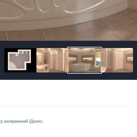
р изображений IДенисi