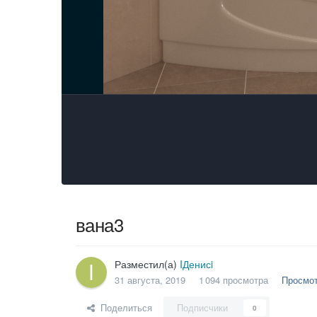
вана3
Разместил(а)
IДенисi
31 августа, 2019
1 094 просмотра
Просмот
Поделиться
Подписчики
0