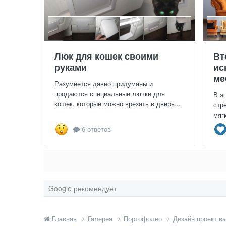
Люк для кошек своими
Вт
руками
ис
ме
Разумеется давно придуманы и
продаются специальные лючки для
В э
кошек, которые можно врезать в дверь...
стр
мяг
6 ответов
Google рекомендует
Главная
Галерея
Портофолио
Дизайн проект в