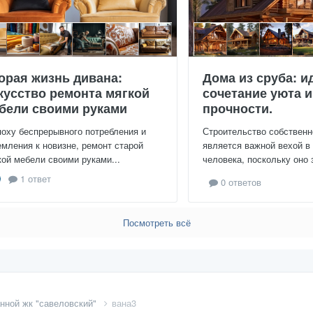
орая жизнь дивана:
Дома из сруба: и
кусство ремонта мягкой
сочетание уюта и
бели своими руками
прочности.
поху беспрерывного потребления и
Строительство собственн
емления к новизне, ремонт старой
является важной вехой в
кой мебели своими руками...
человека, поскольку оно 
1 ответ
0 ответов
Посмотреть всё
анной жк "савеловский"
вана3