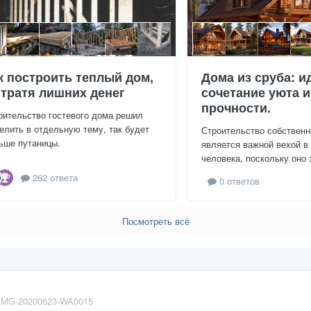
к построить теплый дом,
Дома из сруба: и
 тратя лишних денег
сочетание уюта и
прочности.
оительство гостевого дома решил
елить в отдельную тему, так будет
Строительство собственн
ьше путаницы.
является важной вехой в
человека, поскольку оно 
262 ответа
0 ответов
Посмотреть всё
IMG-20200623-WA0015