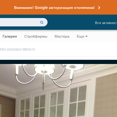
Внимание! Google авторизация отключена!
Вся активнос
Галерея
Стройфирмы
Мастера
Еще
IMG-20200623-WA0015