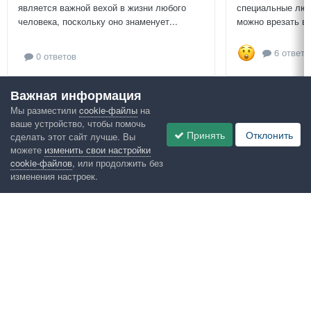
является важной вехой в жизни любого
специальные люч
человека, поскольку оно знаменует...
можно врезать в 
6 ответо
0 ответов
Важная информация
Посмотреть всё
Мы разместили
cookie-файлы
на
ваше устройство, чтобы помочь
Google рекомендует
Принять
Отклонить
сделать этот сайт лучше. Вы
можете
изменить свои настройки
cookie-файлов
, или продолжить без
изменения настроек.
Язык
Конфиденциальность
Обратная связь
Cookies
Правила
Таблица лидеров
Администрация
HomeMasters.RU
Powered by Invision Community