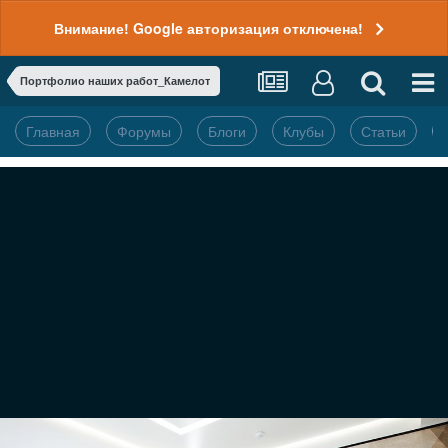
Внимание! Google авторизация отключена!
Портфолио наших работ_Камелот
Главная
Форумы
Блоги
Клубы
Статьи