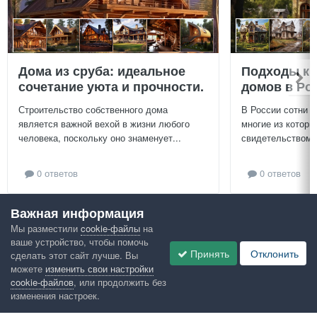
Дома из сруба: идеальное
Подходы к 
сочетание уюта и прочности.
домов в Ро
Строительство собственного дома
В России сотни т
является важной вехой в жизни любого
многие из которы
человека, поскольку оно знаменует...
свидетельством и
0 ответов
0 ответов
Важная информация
Посмотреть всё
Мы разместили
cookie-файлы
на
ваше устройство, чтобы помочь
Google рекомендует
Принять
Отклонить
сделать этот сайт лучше. Вы
можете
изменить свои настройки
cookie-файлов
, или продолжить без
изменения настроек.