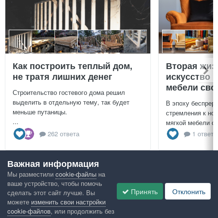
Как построить теплый дом,
Вторая жиз
не тратя лишних денег
искусство 
мебели сво
Строительство гостевого дома решил
выделить в отдельную тему, так будет
В эпоху беспреры
меньше путаницы.
стремления к нов
...
мягкой мебели св
262 ответа
1 ответ
Важная информация
Посмотреть всё
Мы разместили
cookie-файлы
на
ваше устройство, чтобы помочь
Google рекомендует
Принять
Отклонить
сделать этот сайт лучше. Вы
можете
изменить свои настройки
cookie-файлов
, или продолжить без