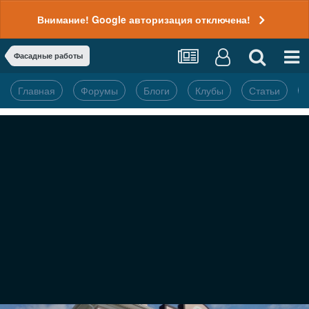
Внимание! Google авторизация отключена!
Фасадные работы
Главная
Форумы
Блоги
Клубы
Статьи