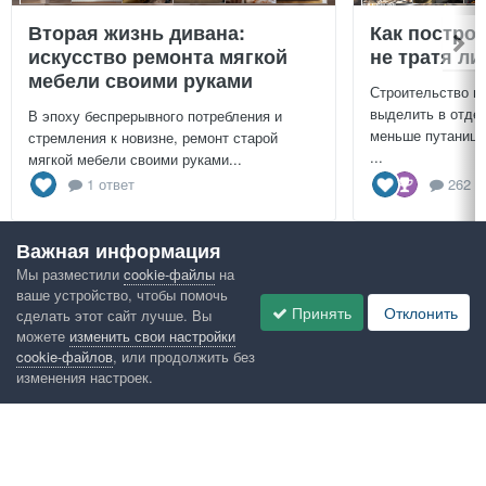
Вторая жизнь дивана:
Как постро
искусство ремонта мягкой
не тратя л
мебели своими руками
Строительство г
выделить в отдел
В эпоху беспрерывного потребления и
меньше путаницы
стремления к новизне, ремонт старой
...
мягкой мебели своими руками...
1 ответ
262 о
Важная информация
Посмотреть всё
Мы разместили
cookie-файлы
на
ваше устройство, чтобы помочь
Google рекомендует
Принять
Отклонить
сделать этот сайт лучше. Вы
можете
изменить свои настройки
cookie-файлов
, или продолжить без
изменения настроек.
Язык
Конфиденциальность
Обратная связь
Cookies