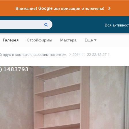
Внимание! Google авторизация отключена!
Вся активнос
Галерея
Стройфирмы
Мастера
Еще
й ярус в комнате с высоким потолком
2014 11 22 22.42.27 1