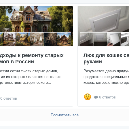
дходы к ремонту старых
Люк для кошек с
мов в России
руками
оссии сотни тысяч старых домов,
Разумеется давно приду
гие из которых являются не только
продаются специальные 
детельством исторического...
кошек, которые можно вре
6 ответов
0 ответов
Посмотреть всё