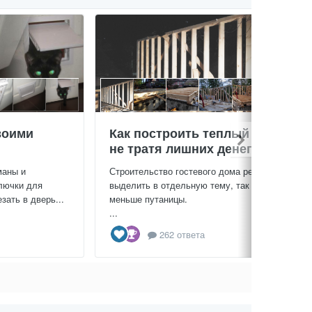
воими
Как построить теплый дом,
не тратя лишних денег
маны и
Строительство гостевого дома решил
лючки для
выделить в отдельную тему, так будет
зать в дверь...
меньше путаницы.
...
262 ответа