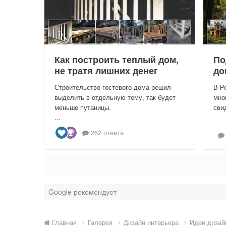
Как построить теплый дом,
По
не тратя лишних денег
до
Строительство гостевого дома решил
В Р
выделить в отдельную тему, так будет
мно
меньше путаницы.
сви
...
262 ответа
Google рекомендует
Главная
Галерея
Дизайн интерьера
Идеи дизай