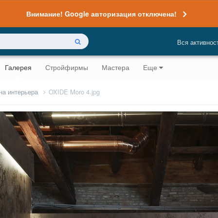
Внимание! Google авторизация отключена!
Вся активнос
Галерея
Стройфирмы
Мастера
Еще
на интерьера
OXIDE Moro 4.jpg