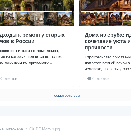
дходы к ремонту старых
Дома из сруба: и
мов в России
сочетание уюта и
прочности.
оссии сотни тысяч старых домов,
гие из которых являются не только
Строительство собственн
детельством исторического...
является важной вехой в
человека, поскольку оно 
0 ответов
0 ответов
Посмотреть всё
на интерьера
OXIDE Moro 4.jpg